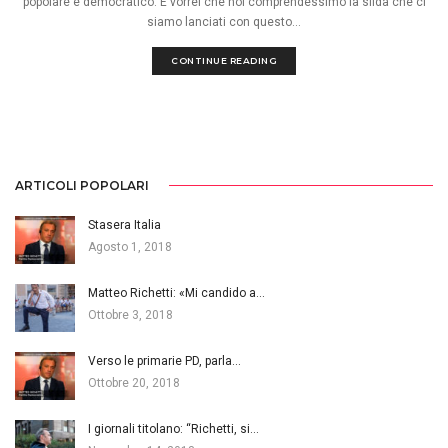
popolare e democratico. E vorrei che noi comprendessimo la sfida che ci
siamo lanciati con questo...
CONTINUE READING
ARTICOLI POPOLARI
Stasera Italia
Agosto 1, 2018
Matteo Richetti: «Mi candido a…
Ottobre 3, 2018
Verso le primarie PD, parla…
Ottobre 20, 2018
I giornali titolano: “Richetti, si…