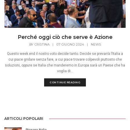
Perché oggi ciò che serve è Azione
BY
CRISTINA
|
07 GIUGNO 2024
|
NEWS
Questo week end il nostro voto decide tanto. Decide se prevarrà l’Italia a
cui piace gridare senza fare, a cui piace trovare colpevoli piuttosto che
soluzioni, oppure se Italia che manderemo in Europa sarà un Paese che ha
voglia di...
CONTINUE READING
ARTICOLI POPOLARI