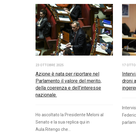
23 OTTOBRE 2025
17 OTTO
Azione è nata per riportare nel
Interv
Parlamento il valore del merito,
droni a
della coerenza e dell’interesse
ingere
nazionale.
Intervi
Ho ascoltato la Presidente Meloni al
Federic
Senato e la sua replica qui in
parlame
Aula.Ritengo che...