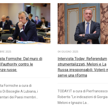
04 GIUGNO 2025
BRE 2025
Intervista Today: Referendum
ista Formiche: Dal muro di
strumentalizzati, Meloni e La
ll’authority contro le
Russa irresponsabili. Voterò 
nze russe.
serve una riforma
sta Formiche a cura di
TODAY.IT a cura di Pierfrancesco
o Di Bisceglie A Lubiana, i
Robertis "Le indicazioni di Giorgia
ntari dei Paesi membri...
Meloni e Ignazio La...