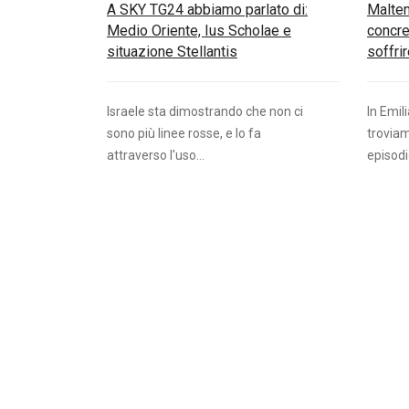
A SKY TG24 abbiamo parlato di:
Maltem
Medio Oriente, Ius Scholae e
concret
situazione Stellantis
soffri
Israele sta dimostrando che non ci
In Emil
sono più linee rosse, e lo fa
troviam
attraverso l'uso...
episodi