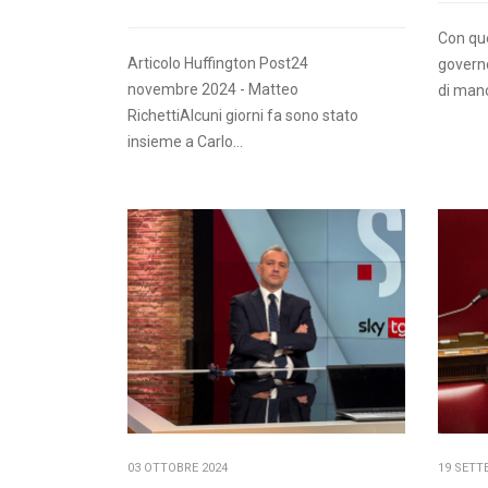
Con que
Articolo Huffington Post24
governo
novembre 2024 - Matteo
di manc
RichettiAlcuni giorni fa sono stato
insieme a Carlo...
03 OTTOBRE 2024
19 SETT