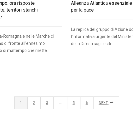
po: ora risposte
Alleanza Atlantica essenziale
e, territori stanchi
per la pace
re
La replica del gruppo di Azione d
ia-Romagna e nelle Marche ci
l'informativa urgente del Ministe
o di fronte all'ennesimo
della Difesa sugli esiti...
o di maltempo che mette...
1
2
3
…
5
6
NEXT