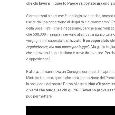
che chi lavora in questo Paese va portato in condizio
Siamo pronti a dirci che è una legislazione che, ancora 
uscire da una condizione di illegalità e di sommerso? P
della Bossi-Fini – che è necessario, perché anacronistic
che 500.000 immigrati servono alla nostra agricoltura -, 
vergogna del caporalato utilizzato.
È un caporalato che
regolarizzare, ma non posso per legge
”.
Ma glielo togli
che si trova sul suolo italiano e trova da lavorare. Pe
e opposizione?
E allora, domani inizia un Consiglio europeo che apre q
Ministro tedesco, quella che sarà la posizione del Pre
la posizione del nostro Primo Ministro.
Non c’è premier
diversi che tenga, se chi guida il Governo prova a 
può permettere.