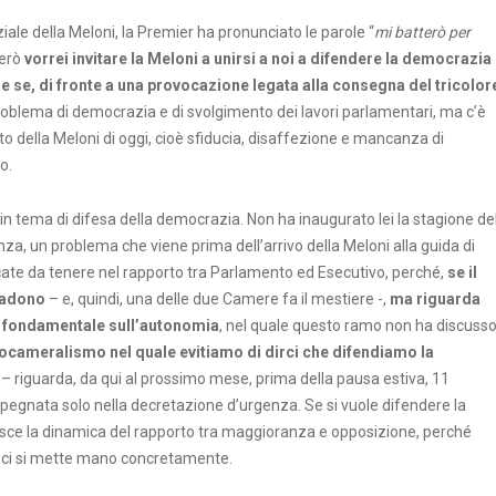
iale della Meloni, la Premier ha pronunciato le parole “
mi batterò per
però
vorrei invitare la Meloni a unirsi a noi a difendere la democrazia
 se, di fronte a una provocazione legata alla consegna del tricolor
problema di democrazia e di svolgimento dei lavori parlamentari, ma c’è
to della Meloni di oggi, cioè sfiducia, disaffezione e mancanza di
o.
in tema di difesa della democrazia. Non ha inaugurato lei la stagione de
a, un problema che viene prima dell’arrivo della Meloni alla guida di
ate da tenere nel rapporto tra Parlamento ed Esecutivo, perché,
se il
cadono
– e, quindi, una delle due Camere fa il mestiere -,
ma riguarda
o fondamentale sull’autonomia
, nel quale questo ramo non ha discusso
ocameralismo nel quale evitiamo di dirci che difendiamo la
– riguarda, da qui al prossimo mese, prima della pausa estiva, 11
pegnata solo nella decretazione d’urgenza. Se si vuole difendere la
sce la dinamica del rapporto tra maggioranza e opposizione, perché
se ci si mette mano concretamente.