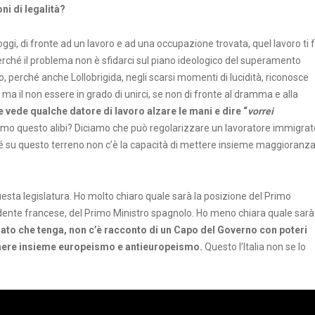
ni di legalità?
oggi, di fronte ad un lavoro e ad una occupazione trovata, quel lavoro ti 
erché il problema non è sfidarci sul piano ideologico del superamento
o, perché anche Lollobrigida, negli scarsi momenti di lucidità, riconosce
ma il non essere in grado di unirci, se non di fronte al dramma e alla
 vede qualche datore di lavoro alzare le mani e dire “
vorrei
amo questo alibi? Diciamo che può regolarizzare un lavoratore immigrat
rché su questo terreno non c’è la capacità di mettere insieme maggioranz
uesta legislatura. Ho molto chiaro quale sarà la posizione del Primo
sidente francese, del Primo Ministro spagnolo. Ho meno chiara quale sarà
ato che tenga, non c’è racconto di un Capo del Governo con poteri
tenere insieme europeismo e antieuropeismo.
Questo l’Italia non se lo