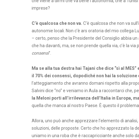
che viene a dirmi che va bene l’autonomia, che a Tunisi ci
imprese?
C’è qualcosa che non va.
C’è qualcosa che non va sull’i
autonomie locali. Non c’è ars oratoria del mio collega L
– certo, penso che la Presidente del Consiglio abbia un 
che ha davanti, ma, se non prende quella via, c’è la via pi
consensi
”.
Ma se alla tua destra hai Tajani che dice “sì al MES” 
il 70% dei consensi, dopodiché non hai la soluzione
l’atteggiamento che avranno domani rispetto alla propos
Salvini dice “no” e veniamo in Aula a raccontarci che, per
la Meloni porti all’irrilevanza dell’Italia in Europa, 
quella che manca al nostro Paese. È questo il problema
Allora, uno può anche apprezzare l’elemento di analisi
soluzioni, delle proposte. Certo che ho apprezzato la 
uniamo in una roba che è raccapricciante anche solo da 