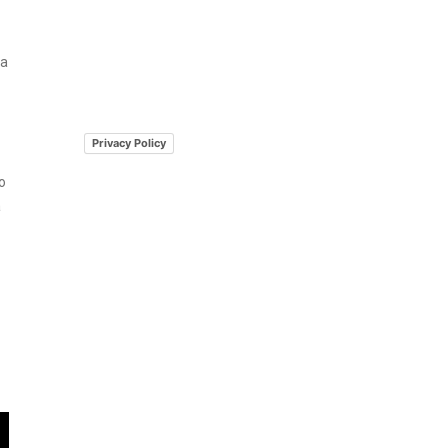
fa
Privacy Policy
o
a