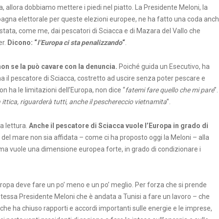
pa, allora dobbiamo mettere i piedi nel piatto. La Presidente Meloni, la
pagna elettorale per queste elezioni europee, ne ha fatto una coda anc
stata, come me, dai pescatori di Sciacca e di Mazara del Vallo che
er.
Dicono: “
l’Europa ci sta penalizzando
“
.
non se la può cavare con la denuncia.
Poiché guida un Esecutivo, ha
a il pescatore di Sciacca, costretto ad uscire senza poter pescare e
 ha le limitazioni dell’Europa, non dice “
fatemi fare quello che mi pare
”.
 ittica, riguarderà tutti, anche il peschereccio vietnamita
”.
a lettura.
Anche il pescatore di Sciacca vuole l’Europa in grado di
a del mare non sia affidata – come ci ha proposto oggi la Meloni – alla
, ma vuole una dimensione europea forte, in grado di condizionare i
Europa deve fare un po’ meno e un po’ meglio. Per forza che si prende
stessa Presidente Meloni che è andata a Tunisi a fare un lavoro – che
he ha chiuso rapporti e accordi importanti sulle energie e le imprese,