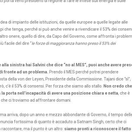
 porta venti presidenti di regione a fare le intese sull’energia e sulle
dea di impianto delle istituzioni, da quelle europee a quelle legate alle
upi che tenga, perché si può anche venire a rivendicare il 53% dei consen
altro onere, quello di dire, da Capo del Governo, come affronta i problem
ù facile del dire “
le forze di maggioranza hanno preso il 53% dei
e alla sinistra hai Salvini che dice “no al MES”, puoi anche avere pres
 di fronte ad un problema.
Prendo il MES perché potrei prendere
ta della von der Leyen, Presidente della Commissione. Tajani dice “sì”,
ò, c’è il 53% di consensi. Per forza che siamo allo stallo.
Non credo che
ma la porta nell’incapacità di avere una posizione chiara e netta
, che è
 che ci troviamo ad affrontare domani.
, ma arriva, dopo un anno e mezzo abbondante di Governo, il tempo dell
denuncia fortissima di quanto è accaduto a Satnam Singh, certo che ci
raccontare, ma il punto è un altro:
siamo pronti a riconoscere il fatto