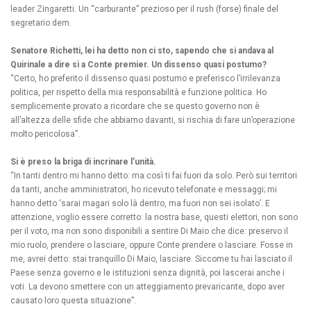
leader Zingaretti. Un “carburante” prezioso per il rush (forse) finale del
segretario dem.
Senatore Richetti, lei ha detto non ci sto, sapendo che si andava al
Quirinale a dire sì a Conte premier. Un dissenso quasi postumo?
“Certo, ho preferito il dissenso quasi postumo e preferisco l’irrilevanza
politica, per rispetto della mia responsabilità e funzione politica. Ho
semplicemente provato a ricordare che se questo governo non è
all’altezza delle sfide che abbiamo davanti, si rischia di fare un’operazione
molto pericolosa”.
Si è preso la briga di incrinare l’unità.
“In tanti dentro mi hanno detto: ma così ti fai fuori da solo. Però sui territori
da tanti, anche amministratori, ho ricevuto telefonate e messaggi; mi
hanno detto ‘sarai magari solo là dentro, ma fuori non sei isolato’. E
attenzione, voglio essere corretto: la nostra base, questi elettori, non sono
per il voto, ma non sono disponibili a sentire Di Maio che dice: preservo il
mio ruolo, prendere o lasciare, oppure Conte prendere o lasciare. Fosse in
me, avrei detto: stai tranquillo Di Maio, lasciare. Siccome tu hai lasciato il
Paese senza governo e le istituzioni senza dignità, poi lascerai anche i
voti. La devono smettere con un atteggiamento prevaricante, dopo aver
causato loro questa situazione”.