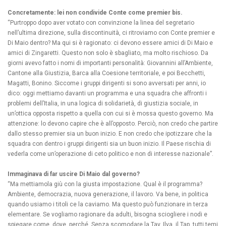
Concretamente: lei non condivide Conte come premier bis.
“Purtroppo dopo aver votato con convinzione la linea del segretario
nell’ultima direzione, sulla discontinuità, ci ritroviamo con Conte premier e
Di Maio dentro? Ma qui si è ragionato: ci devono essere amici di Di Maio e
amici di Zingaretti. Questo non solo è sbagliato, ma molto rischioso. Da
giorni avevo fatto i nomi di importanti personalità: Giovannini all’Ambiente,
Cantone alla Giustizia, Barca alla Coesione territoriale, e poi Becchetti,
Magatti, Bonino. Siccome i gruppi dirigenti si sono avversati per anni, io
dico: oggi mettiamo davanti un programma e una squadra che affronti i
problemi dell’Italia, in una logica di solidarietà, di giustizia sociale, in
un’ottica opposta rispetto a quella con cui si è mossa questo governo. Ma
attenzione: lo devono capire che è all’opposto. Perciò, non credo che partire
dallo stesso premier sia un buon inizio. E non credo che ipotizzare che la
squadra con dentro i gruppi dirigenti sia un buon inizio. Il Paese rischia di
vederla come un’operazione di ceto politico e non di interesse nazionale”.
Immaginava di far uscire Di Maio dal governo?
“Ma mettiamola giù con la giusta impostazione. Qual è il programma?
Ambiente, democrazia, nuova generazione, il lavoro. Va bene, in politica
quando usiamo i titoli ce la caviamo. Ma questo può funzionare in terza
elementare. Se vogliamo ragionare da adulti, bisogna sciogliere i nodi e
spiegare come, dove, perché. Senza scomodare la Tav, Ilva, il Tap, tutti temi