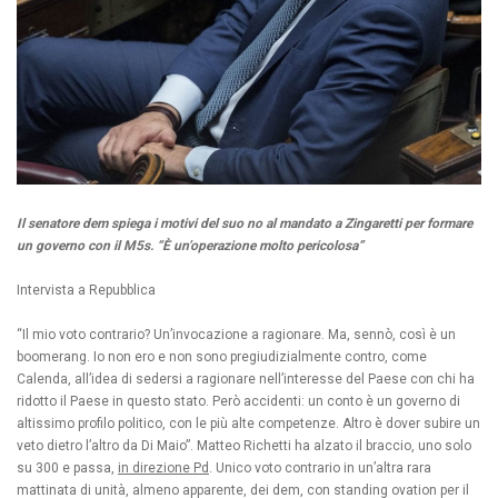
Il senatore dem spiega i motivi del suo no al mandato a Zingaretti per formare
un governo con il M5s. “È un’operazione molto pericolosa”
Intervista a Repubblica
“Il mio voto contrario? Un’invocazione a ragionare. Ma, sennò, così è un
boomerang. Io non ero e non sono pregiudizialmente contro, come
Calenda, all’idea di sedersi a ragionare nell’interesse del Paese con chi ha
ridotto il Paese in questo stato. Però accidenti: un conto è un governo di
altissimo profilo politico, con le più alte competenze. Altro è dover subire un
veto dietro l’altro da Di Maio”. Matteo Richetti ha alzato il braccio, uno solo
su 300 e passa,
in direzione Pd
. Unico voto contrario in un’altra rara
mattinata di unità, almeno apparente, dei dem, con standing ovation per il