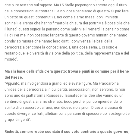
che pure restano sul tappeto. Ma i 5 Stelle propongono ancora oggi il ritiro
delle concessioni autostradali: e noi cosa pensiamo di questo? Si può fare
un patto su questi contenuti? E noi come siamo messi con i ministri
Toninelli e Trenta che hanno firmato la chisura dei porti? Ma è possibile che
il lunedì questi signori la pensino come Salvini e il venerdì la pensino come
il Pd? Per me, non possono far parte di questo governo ministri che hanno
condiviso misure che hanno leso diritti, convivenza, le basi della
democrazia per come la conosciamo. È una cosa seria. E ci sono e
restano quelle diversità di visione della politica, della rappresentanza e del
mondo”.
Ma alla base della sfida c’era questo: trovare punti in comune per il bene
del Paese.
“Appunto, ma rivolgendosi a grandi ed elevate figure. Ma Fraccaro ha
un’idea della democrazia in cui partiti, associazioni, non servono. Io non
sono uno da piattaforma Rousseau. Bonafede ha idee che vanno su un
sentiero di giustizialismo sfrenato. Ecco perché, pur comprendendo lo
spirito di un accordo da farsi, non dicevo no a priori. Dicevo, a causa di
queste divergenze forti, affidiamoci a persone di spessore col sostegno dei
gruppi dirigenti”.
Richetti, sembrerebbe scontato il suo voto contrario a questo governo,