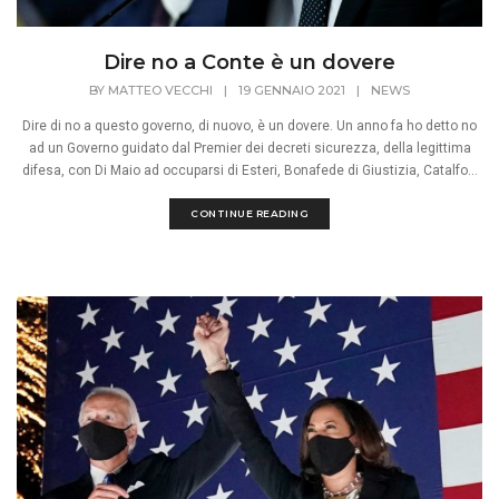
Dire no a Conte è un dovere
BY
MATTEO VECCHI
|
19 GENNAIO 2021
|
NEWS
Dire di no a questo governo, di nuovo, è un dovere. Un anno fa ho detto no
ad un Governo guidato dal Premier dei decreti sicurezza, della legittima
difesa, con Di Maio ad occuparsi di Esteri, Bonafede di Giustizia, Catalfo...
CONTINUE READING