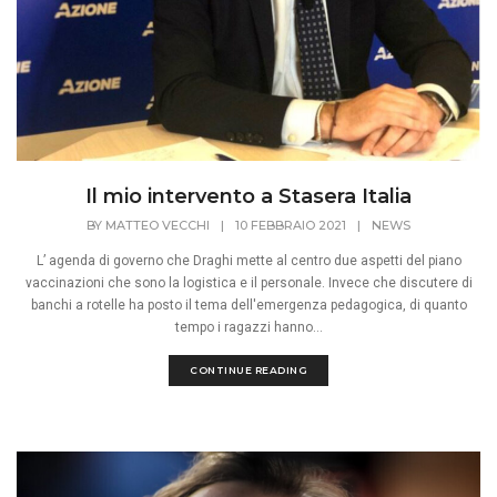
Il mio intervento a Stasera Italia
BY
MATTEO VECCHI
|
10 FEBBRAIO 2021
|
NEWS
L’ agenda di governo che Draghi mette al centro due aspetti del piano
vaccinazioni che sono la logistica e il personale. Invece che discutere di
banchi a rotelle ha posto il tema dell'emergenza pedagogica, di quanto
tempo i ragazzi hanno...
CONTINUE READING