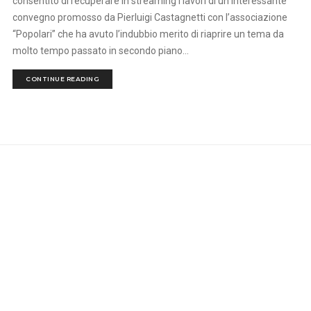
consentito di recuperare in streaming i lavori di un interessante
convegno promosso da Pierluigi Castagnetti con l’associazione
“Popolari” che ha avuto l’indubbio merito di riaprire un tema da
molto tempo passato in secondo piano...
CONTINUE READING