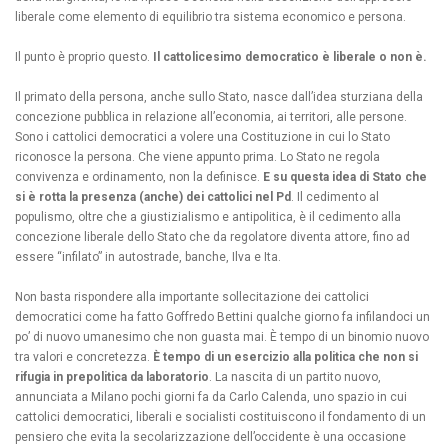
liberale come elemento di equilibrio tra sistema economico e persona.
Il punto è proprio questo.
Il cattolicesimo democratico è liberale o non è.
Il primato della persona, anche sullo Stato, nasce dall’idea sturziana della
concezione pubblica in relazione all’economia, ai territori, alle persone.
Sono i cattolici democratici a volere una Costituzione in cui lo Stato
riconosce la persona. Che viene appunto prima. Lo Stato ne regola
convivenza e ordinamento, non la definisce.
E su questa idea di Stato che
si è rotta la presenza (anche) dei cattolici nel Pd
. Il cedimento al
populismo, oltre che a giustizialismo e antipolitica, è il cedimento alla
concezione liberale dello Stato che da regolatore diventa attore, fino ad
essere “infilato” in autostrade, banche, Ilva e Ita.
Non basta rispondere alla importante sollecitazione dei cattolici
democratici come ha fatto Goffredo Bettini qualche giorno fa infilandoci un
po’ di nuovo umanesimo che non guasta mai. È tempo di un binomio nuovo
tra valori e concretezza.
È tempo di un esercizio alla politica che non si
rifugia in prepolitica da laboratorio
. La nascita di un partito nuovo,
annunciata a Milano pochi giorni fa da Carlo Calenda, uno spazio in cui
cattolici democratici, liberali e socialisti costituiscono il fondamento di un
pensiero che evita la secolarizzazione dell’occidente è una occasione