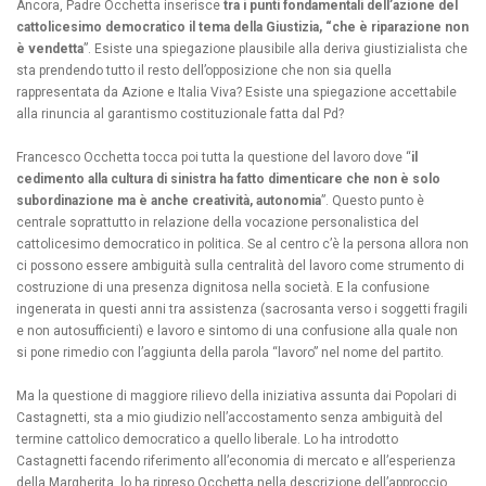
Ancora, Padre Occhetta inserisce
tra i punti fondamentali dell’azione del
cattolicesimo democratico il tema della Giustizia, “che è riparazione non
è vendetta
”. Esiste una spiegazione plausibile alla deriva giustizialista che
sta prendendo tutto il resto dell’opposizione che non sia quella
rappresentata da Azione e Italia Viva? Esiste una spiegazione accettabile
alla rinuncia al garantismo costituzionale fatta dal Pd?
Francesco Occhetta tocca poi tutta la questione del lavoro dove “
il
cedimento alla cultura di sinistra ha fatto dimenticare che non è solo
subordinazione ma è anche creatività, autonomia
”. Questo punto è
centrale soprattutto in relazione della vocazione personalistica del
cattolicesimo democratico in politica. Se al centro c’è la persona allora non
ci possono essere ambiguità sulla centralità del lavoro come strumento di
costruzione di una presenza dignitosa nella società. E la confusione
ingenerata in questi anni tra assistenza (sacrosanta verso i soggetti fragili
e non autosufficienti) e lavoro e sintomo di una confusione alla quale non
si pone rimedio con l’aggiunta della parola “lavoro” nel nome del partito.
Ma la questione di maggiore rilievo della iniziativa assunta dai Popolari di
Castagnetti, sta a mio giudizio nell’accostamento senza ambiguità del
termine cattolico democratico a quello liberale. Lo ha introdotto
Castagnetti facendo riferimento all’economia di mercato e all’esperienza
della Margherita, lo ha ripreso Occhetta nella descrizione dell’approccio