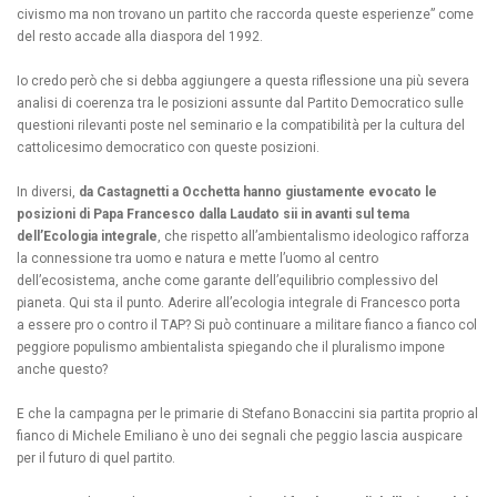
civismo ma non trovano un partito che raccorda queste esperienze” come
del resto accade alla diaspora del 1992.
Io credo però che si debba aggiungere a questa riflessione una più severa
analisi di coerenza tra le posizioni assunte dal Partito Democratico sulle
questioni rilevanti poste nel seminario e la compatibilità per la cultura del
cattolicesimo democratico con queste posizioni.
In diversi,
da Castagnetti a Occhetta hanno giustamente evocato le
posizioni di Papa Francesco dalla Laudato sii in avanti sul tema
dell’Ecologia integrale
, che rispetto all’ambientalismo ideologico rafforza
la connessione tra uomo e natura e mette l’uomo al centro
dell’ecosistema, anche come garante dell’equilibrio complessivo del
pianeta. Qui sta il punto. Aderire all’ecologia integrale di Francesco porta
a essere pro o contro il TAP? Si può continuare a militare fianco a fianco col
peggiore populismo ambientalista spiegando che il pluralismo impone
anche questo?
E che la campagna per le primarie di Stefano Bonaccini sia partita proprio al
fianco di Michele Emiliano è uno dei segnali che peggio lascia auspicare
per il futuro di quel partito.