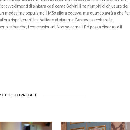
 provvedimenti di sinistra così come Salvini li ha riempiti di chiusure dei
te un medesimo populismo il M5s allora cedeva, ma quando avrà a che fa
allora rispolvererà la ribellione al sistema. Bastava ascoltare le
 sono le banche, i concessionari. Non so come il Pd possa diventare il
RTICOLI CORRELATI