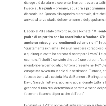
dialogo più duraturo e coerente. Non per trovare a tutti 
Invece
su tre punti – premier, squadra e programma – 
discontinuità. Quanto alla squadra autorevole, dire che l
arrivati al terzo stadio del sovranismo e del populismo
L’addio al Pd è stato difficoltoso, dice Richetti.
“Mi sento
padre di un partito che ho contribuito a fondare. C’è
anche un miscuglio di sentimenti ed emozioni”
. In 
“giustamente richiama il Pd a un mestiere coraggioso, qu
a qualunque costo ha cercato di scampare il voto”. Le q
esempio. Richetti è convinto che sarà uno dei punti “su 
mondo liberaldemocratico tutt’ora presente nel Pd? C’è p
europeista avvenuta in sole due settimane. Tuttavia, e
facesse bene alla società. Ma da Bannon a Berlinguer c’è
David Sassoli. Tuttavia, abbiamo abbandonato tutta la f
gestione di una crisi determina la perdita o meno dei post
facevano i banchetti per uscire dall’euro”.
In definitiva, il Pd “in nome dell’antisalvinismo si allea 