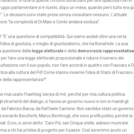
l dibattito. In una di queste, mi sono sbracciato per dire qualcosa ma ho
ruppo parlamentare si è riunito, dopo un mese, quando però tutto era gi
e”. Le decisioni sono state prese senza consultare nessuno. L’attuale
ece “la complicità di Di Maio e Conte andava esclusa”.
 “E’ una questione di compatibilità. Qui siamo andati oltre una certa
’idea di giustizia, o meglio di giustizialismo, che ha Bonafede. La sua
la questione della
legge elettorale
e della
democrazia rappresentativa
lle per fare una legge elettorale proporzionale e ridurre il numero dei
ltazione con il suo popolo, non fare accordi in quattro con Fraccaro e D
etica alla cultura del Pd! Come stanno insieme l’idea di Stato di Fraccaro 
i e della rappresentanza?”.
o mai usato l’hashtag ‘senza di me’, perché per mia cultura politica
 gli strumenti del dialogo, si faccia un governo nuovo e non si mandi gli
ni, da Fabrizio Barca, da Raffaele Cantone. Non sarebbe stato un governo
eonardo Becchetti, Marco Bentivogli, che sono profili politici, perché la
iali. Ecco, io avrei detto: ‘Caro Pd, cari Cinque stelle, adesso mostrate
a ma a chi ha un’idea di progetto per il paese. Così avremmo avuto un