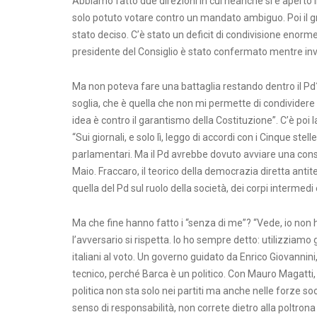
Abbiamo fatto due direzioni in cui neanche si è aperto i
solo potuto votare contro un mandato ambiguo. Poi il g
stato deciso. C’è stato un deficit di condivisione enorm
presidente del Consiglio è stato confermato mentre inv
Ma non poteva fare una battaglia restando dentro il Pd?
soglia, che è quella che non mi permette di condividere l
idea è contro il garantismo della Costituzione”. C’è poi 
“Sui giornali, e solo lì, leggo di accordi con i Cinque ste
parlamentari. Ma il Pd avrebbe dovuto avviare una consu
Maio. Fraccaro, il teorico della democrazia diretta antit
quella del Pd sul ruolo della società, dei corpi intermed
Ma che fine hanno fatto i “senza di me”? “Vede, io non h
l’avversario si rispetta. Io ho sempre detto: utilizziamo
italiani al voto. Un governo guidato da Enrico Giovanni
tecnico, perché Barca è un politico. Con Mauro Magatti, L
politica non sta solo nei partiti ma anche nelle forze soc
senso di responsabilità, non correte dietro alla poltron