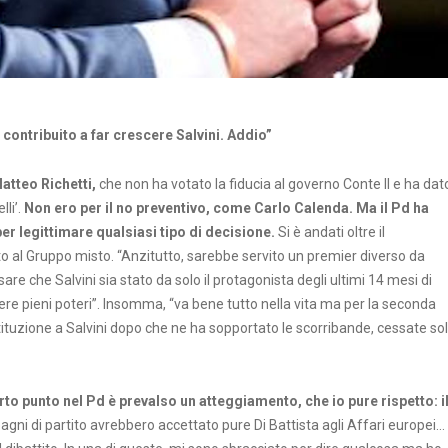
a contribuito a far crescere Salvini. Addio”
atteo Richetti,
che non ha votato la fiducia al governo Conte II e ha dat
lli’.
Non ero per il no preventivo, come Carlo Calenda. Ma il Pd ha
 per legittimare qualsiasi tipo di decisione.
Si è andati oltre il
ato al Gruppo misto. “Anzitutto, sarebbe servito un premier diverso da
e che Salvini sia stato da solo il protagonista degli ultimi 14 mesi di
re pieni poteri”. Insomma, “va bene tutto nella vita ma per la seconda
tituzione a Salvini dopo che ne ha sopportato le scorribande, cessate so
rto punto nel Pd è prevalso un atteggiamento, che io pure rispetto: i
pagni di partito avrebbero accettato pure Di Battista agli Affari europei…