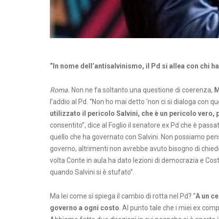
“In nome dell’antisalvinismo, il Pd si allea con chi h
Roma.
Non ne fa soltanto una questione di coerenza,
M
l’addio al Pd. “Non ho mai detto ‘non ci si dialoga con que
utilizzato il pericolo Salvini, che è un pericolo vero,
consentito”, dice al Foglio il senatore ex Pd che è pass
quello che ha governato con Salvini. Non possiamo pensar
governo, altrimenti non avrebbe avuto bisogno di chiede
volta Conte in aula ha dato lezioni di democrazia e Cos
quando Salvini si è stufato”.
Ma lei come si spiega il cambio di rotta nel Pd? “
A un ce
governo a ogni costo
. Al punto tale che i miei ex com