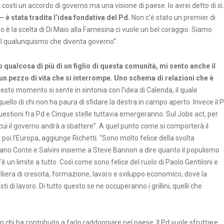
i costi un accordo di governo ma una visione di paese. Io avrei detto di sì.
è stata tradita l’idea fondativa del Pd.
Non c’è stato un premier di
o è la scelta di Di Maio alla Farnesina ci vuole un bel coraggio. Siamo
: il qualunquismo che diventa governo”.
 qualcosa di più di un figlio di questa comunità, mi sento anche il
 un pezzo di vita che si interrompe. Uno schema di relazioni che è
questo momento si sente in sintonia con l’idea di Calenda, il quale
ello di chi non ha paura di sfidare la destra in campo aperto. Invece il 
uestioni fra Pd e Cinque stelle tuttavia emergeranno. Sul Jobs act, per
cui il governo andrà a sbattere”. A quel punto come si comporterà il
oi l’Europa, aggiunge Richetti. “Sono molto felice della svolta
rano Conte e Salvini insieme a Steve Bannon a dire quanto il populismo
 un limite a tutto. Così come sono felice del ruolo di Paolo Gentiloni e
iliera di crescita, formazione, lavoro e sviluppo economico, dove la
i di lavoro. Di tutto questo se ne occuperanno i grillini, quelli che
con chi ha contribuito a farlo raddoppiare nel paese. Il Pd vuole sfruttare