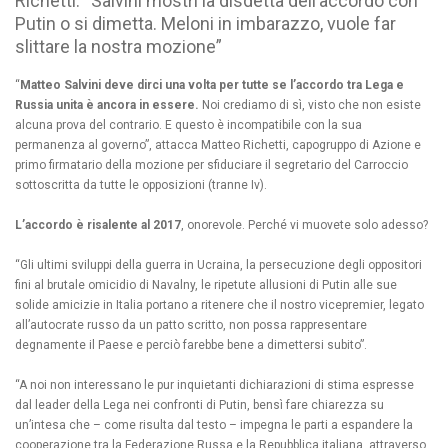
Richetti: “Salvini mostri la disdetta dell’accordo con
Putin o si dimetta. Meloni in imbarazzo, vuole far
slittare la nostra mozione”
“
Matteo Salvini deve dirci una volta per tutte se l’accordo tra Lega e
Russia unita è ancora in essere.
Noi crediamo di sì, visto che non esiste
alcuna prova del contrario. E questo è incompatibile con la sua
permanenza al governo”, attacca Matteo Richetti, capogruppo di Azione e
primo firmatario della mozione per sfiduciare il segretario del Carroccio
sottoscritta da tutte le opposizioni (tranne Iv).
L’accordo è risalente al 2017
, onorevole. Perché vi muovete solo adesso?
“Gli ultimi sviluppi della guerra in Ucraina, la persecuzione degli oppositori
fini al brutale omicidio di Navalny, le ripetute allusioni di Putin alle sue
solide amicizie in Italia portano a ritenere che il nostro vicepremier, legato
all’autocrate russo da un patto scritto, non possa rappresentare
degnamente il Paese e perciò farebbe bene a dimettersi subito”.
“A noi non interessano le pur inquietanti dichiarazioni di stima espresse
dal leader della Lega nei confronti di Putin, bensì fare chiarezza su
un’intesa che – come risulta dal testo – impegna le parti a espandere la
cooperazione tra la Federazione Russa e la Repubblica italiana, attraverso