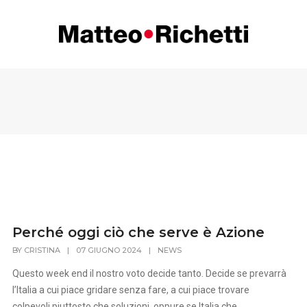
Perché oggi ciò che serve è Azione
BY
CRISTINA
|
07 GIUGNO 2024
|
NEWS
Questo week end il nostro voto decide tanto. Decide se prevarrà
l’Italia a cui piace gridare senza fare, a cui piace trovare
colpevoli piuttosto che soluzioni, oppure se Italia che