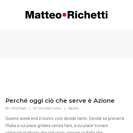
Perché oggi ciò che serve è Azione
BY
CRISTINA
|
07 GIUGNO 2024
|
NEWS
Questo week end il nostro voto decide tanto. Decide se prevarrà
l’Italia a cui piace gridare senza fare, a cui piace trovare
colpevoli piuttosto che soluzioni, oppure se Italia che