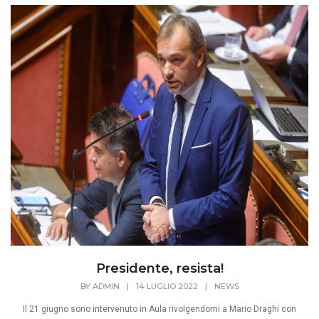
Presidente, resista!
BY
ADMIN
|
14 LUGLIO 2022
|
NEWS
Il 21 giugno sono intervenuto in Aula rivolgendomi a Mario Draghi con