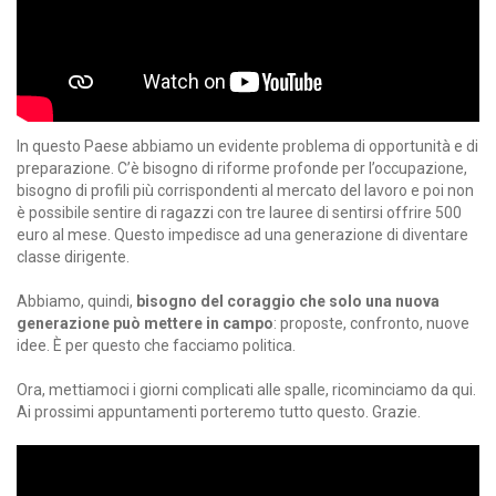
In questo Paese abbiamo un evidente problema di opportunità e di
preparazione. C’è bisogno di riforme profonde per l’occupazione,
bisogno di profili più corrispondenti al mercato del lavoro e poi non
è possibile sentire di ragazzi con tre lauree di sentirsi offrire 500
euro al mese. Questo impedisce ad una generazione di diventare
classe dirigente.
Abbiamo, quindi,
bisogno del coraggio che solo una nuova
generazione può mettere in campo
: proposte, confronto, nuove
idee. È per questo che facciamo politica.
Ora, mettiamoci i giorni complicati alle spalle, ricominciamo da qui.
Ai prossimi appuntamenti porteremo tutto questo. Grazie.