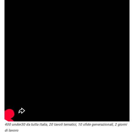
400 under30 da tutta Italia, 20 tavoli tematici, 10 sfide generazionali, 2 giorni
di lavoro