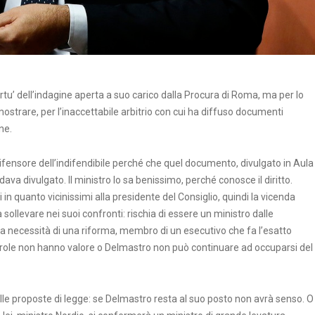
rtu’ dell’indagine aperta a suo carico dalla Procura di Roma, ma per lo
ostrare, per l’inaccettabile arbitrio con cui ha diffuso documenti
ne.
ifensore dell’indifendibile perché che quel documento, divulgato in Aula
ndava divulgato. Il ministro lo sa benissimo, perché conosce il diritto.
 quanto vicinissimi alla presidente del Consiglio, quindi la vicenda
sollevare nei suoi confronti: rischia di essere un ministro dalle
sulla necessità di una riforma, membro di un esecutivo che fa l’esatto
e parole non hanno valore o Delmastro non può continuare ad occuparsi del
le proposte di legge: se Delmastro resta al suo posto non avrà senso. O