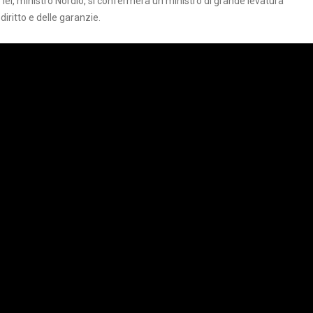
 lei, ministro Nordio, si confermerà un ministro di grande levatura
iritto e delle garanzie.