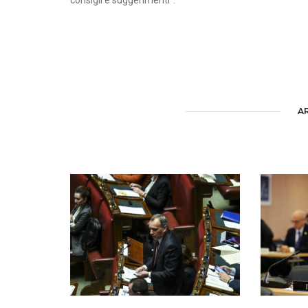
consigli e suggerimenti”.
A