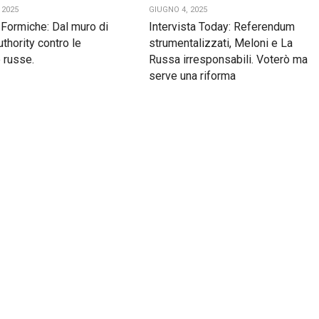
 2025
GIUGNO 4, 2025
a Formiche: Dal muro di
Intervista Today: Referendum
authority contro le
strumentalizzati, Meloni e La
 russe.
Russa irresponsabili. Voterò ma
serve una riforma