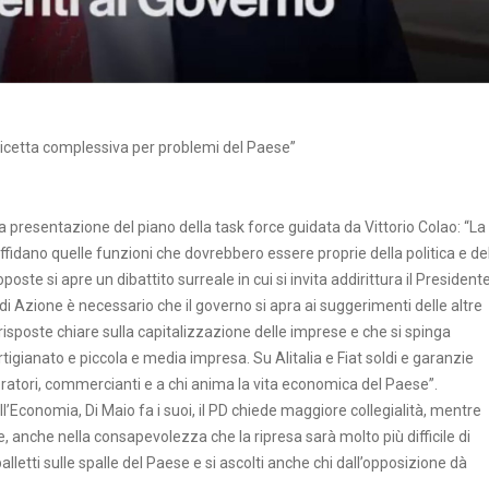
 ricetta complessiva per problemi del Paese”
a presentazione del piano della task force guidata da Vittorio Colao: “La
 affidano quelle funzioni che dovrebbero essere proprie della politica e de
te si apre un dibattito surreale in cui si invita addirittura il President
di Azione è necessario che il governo si apra ai suggerimenti delle altre
risposte chiare sulla capitalizzazione delle imprese e che si spinga
igianato e piccola e media impresa. Su Alitalia e Fiat soldi e garanzie
storatori, commercianti e a chi anima la vita economica del Paese”.
l’Economia, Di Maio fa i suoi, il PD chiede maggiore collegialità, mentre
 anche nella consapevolezza che la ripresa sarà molto più difficile di
letti sulle spalle del Paese e si ascolti anche chi dall’opposizione dà