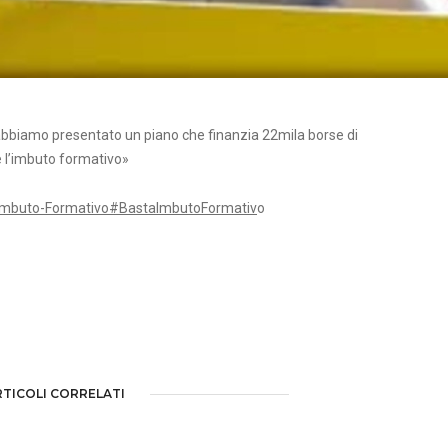
bbiamo presentato un piano che finanzia 22mila borse di
e l’imbuto formativo»
a-Imbuto-Formativo
#BastaImbutoFormativ
o
RTICOLI CORRELATI