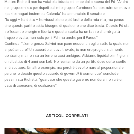
Matteo Richetti non ha votato la fiducia ed esce dalla scena del Pd: “Andrò
nel gruppo misto per rispetto al mio gruppo. Comincerò a costruire un nuovo
spazio magari insieme a Calenda” ha annunciato il senatore.
“Io oggi – ha detto – ho vissuto le ore più brutte della mia vita, ma penso
che questo partito abbia bisogno di qualcuno che dice basta. Questo Pd sta
soffocando energie e libertà e questa scelta ha un tasso di ambiguità
troppo elevato, non solo per il Pd, ma anche per il Paese”.
Continua: “L’emergenza Salvini non pone nessuna soglia sotto la quale non
si può andare? Un accordo andava trovato, io non ero pregiudizialmente
contrario, ma non su un terreno così ambiguo. Abbiamo liquidato in 4 giorni
un dibattito di 4 anni con LeU. Noi veniamo da un partito dove certe scelte
si discutono. Un altro esempio: ma perché devo tornare al proporzionale
perché lo decide questo accordo di governo? E comunque” conclude
pessimista Richetti, “guardate che questo governo non dura, non c’è un
dato di coesione, di coalizione”.
ARTICOLI CORRELATI